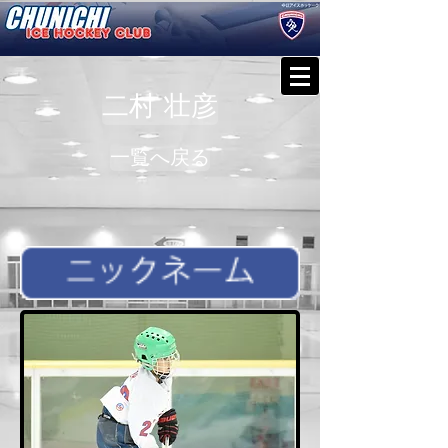
二村 壮彦
一覧へ戻る