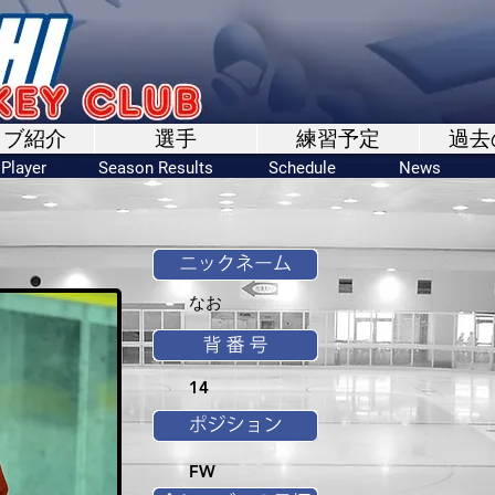
ラブ紹介
選手
練習予定
過去
Player
Season Results
Schedule
News
なお
14
FW