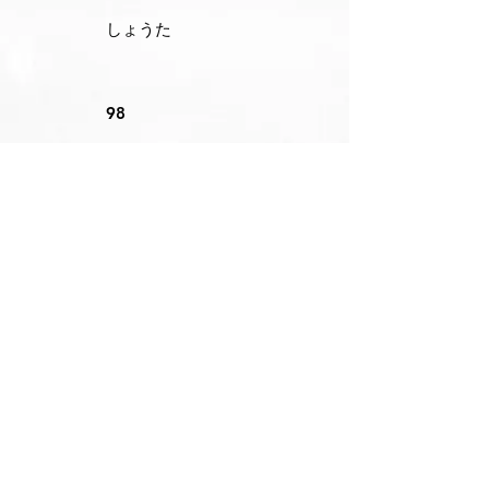
しょうた
98
FW
体力、メンタル強
化すること。正確
なパス、シュート
ができるように頑
張ります
チームに貢献でき
るように全力で頑