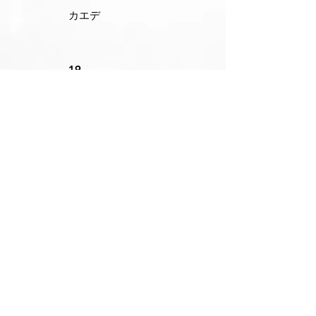
カエデ
19
GK
どんなシュートで
もとめられるよう
になる！
ゴールキーパー頑
張ります。応援よ
ろしくお願いしま
す。