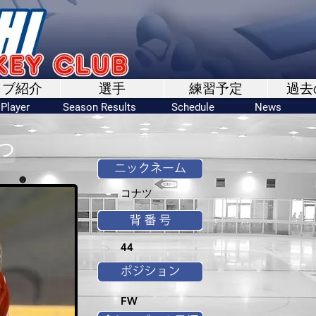
ラブ紹介
選手
練習予定
過去
Player
Season Results
Schedule
News
つ
コナツ
44
FW