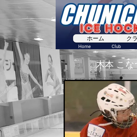
ホーム
ク
Home
Club
木本 こな