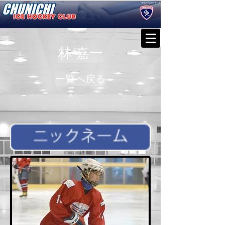
林 嘉一
一覧へ戻る