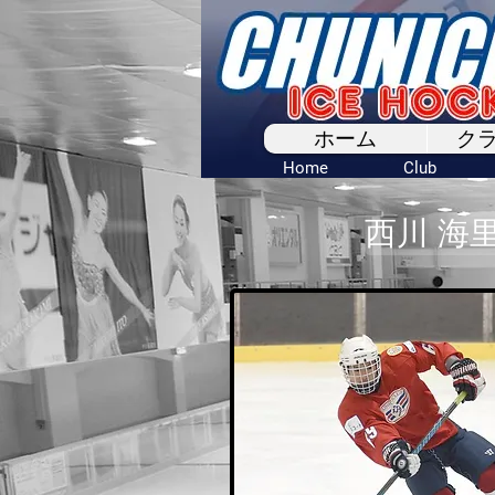
ホーム
ク
Home
Club
西川 海