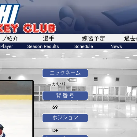
ラブ紹介
選手
練習予定
過去
Player
Season Results
Schedule
News
里
かいり
69
DF