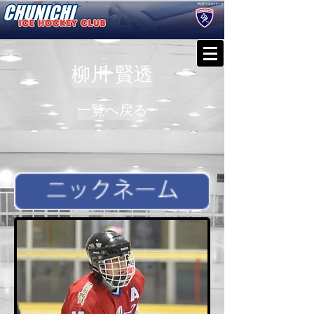
柳川 賢透
一覧へ戻る