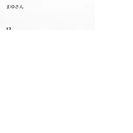
まゆさん
17
ＤＦ
世代や経歴の差を超えてもっともっとま
とまりのある良い女子チームになるこ
と。個人目標は、ブレークアウトのレベ
ルアップです。
コーチやスタッフ、応援してくださる
方々への感謝の気持ちを忘れず、OL軍団
の一員として若者に負けないよう、今日