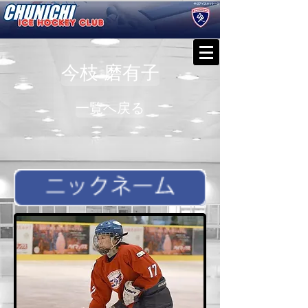
今枝 磨有子
一覧へ戻る