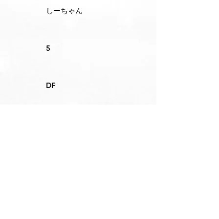
しーちゃん
5
DF
全国大会出場！
チーム全体のパ
ス、レシーブのス
キルをあげるこ
と！
4月から中日レディ
ースに入部させて
もらいました！