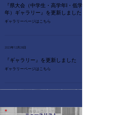
『県大会（中学生・高学年l・低学
年）ギャラリー』を更新しました
ギャラリーページはこちら
2023年12月28日
『ギャラリー』を更新しました
ギャラリーページはこちら