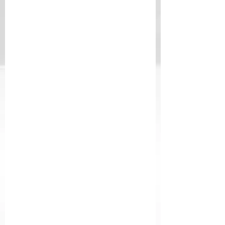
3月 予定表
2月予定表 訂正版②
2月予定表 訂正版①
2月予定表 訂正版
2月 予定表
1月予定表 訂正版①