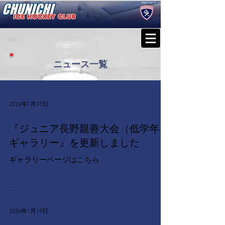
ニュース一覧
2024年1月31日
『ジュニア長野親善大会（低学年）
ギャラリー』を更新しました
ギャラリーページはこちら
2024年1月19日