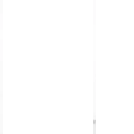
1月予定表 訂正版
1月 予定表
12月 予定表
11月予定表 訂正版
11月 予定表
10月予定表 訂正版
10月 予定表