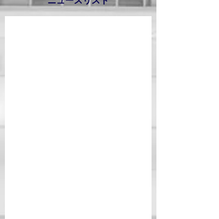
ニュースリスト
9月 予定表
7月予定表 訂正版①
8月 予定表
7月予定表 訂正版
6月予定表 訂正版①
7月 予定表