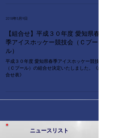
2018年5月9日
【組合せ】平成３０年度 愛知県春
季アイスホッケー競技会（Ｃプー
ル）
平成３０年度 愛知県春季アイスホッケー競技会
（Ｃプール）の組合せ決定いたしました。《組
合せ表》
ニュースリスト