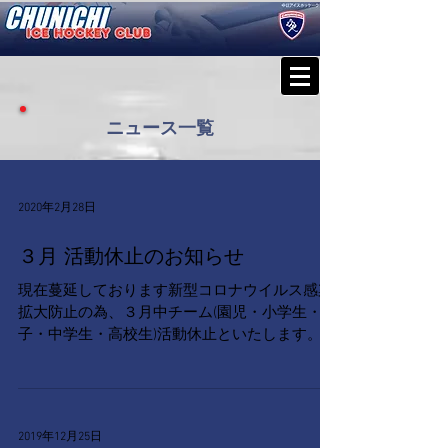
ニュース一覧
2020年2月28日
３月 活動休止のお知らせ
現在蔓延しております新型コロナウイルス感染
拡大防止の為、３月中チーム(園児・小学生・女
子・中学生・高校生)活動休止といたします。
休止期間 ２０２０年３月１日(日)〜３月３１日
(火) なお、３月１５日頃に状況を見て３月下旬
から練習再開できるか、そのまま休止かの判断
を改めてお...
2019年12月25日