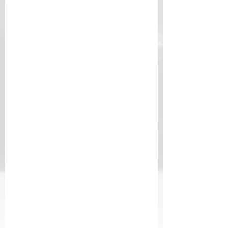
6月 予定表
5月予定表 訂正版②
5月予定表 訂正版①
5月予定表 訂正版
5月 予定表
4月 予定表