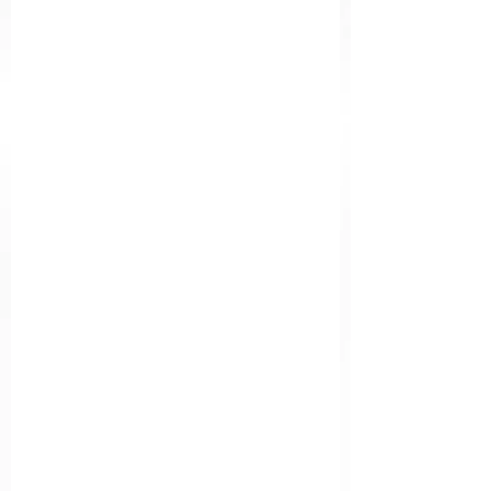
3月 予定表
2月予定表 訂正版②
2月予定表 訂正版①
2月予定表 訂正版
2月 予定表
1月予定表 訂正版①
1月予定表 訂正版