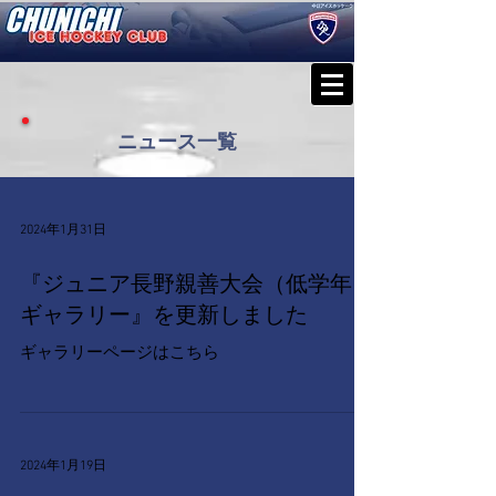
ニュース一覧
2024年1月31日
『ジュニア長野親善大会（低学年）
ギャラリー』を更新しました
ギャラリーページはこちら
2024年1月19日