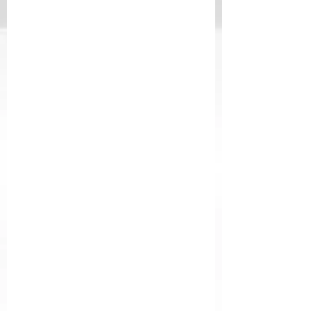
2月予定表 訂正版
2月 予定表
1月予定表 訂正版①
1月予定表 訂正版
1月 予定表
12月 予定表