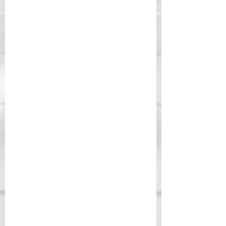
8月 予定表
7月予定表 訂正版
6月予定表 訂正版①
7月 予定表
6月予定表 訂正版
6月 予定表
5月予定表 訂正版②