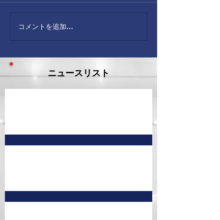
コメントを追加…
ニュースリスト
9月 予定表
7月予定表 訂正版①
8月 予定表