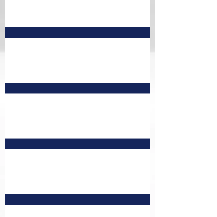
7月予定表 訂正版
6月予定表 訂正版①
7月 予定表
6月予定表 訂正版