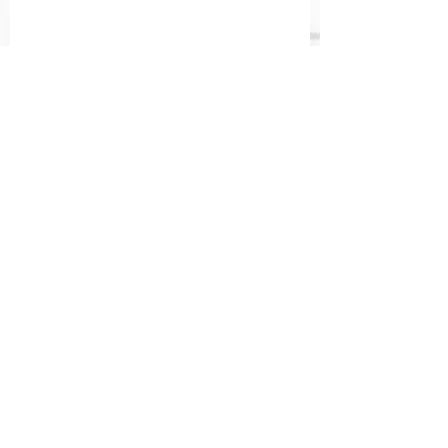
6月 予定表
5月予定表 訂正版②
5月予定表 訂正版①
タグで検索