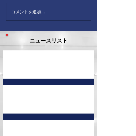
コメントを追加…
ニュースリスト
9月 予定表
7月予定表 訂正版①
8月 予定表