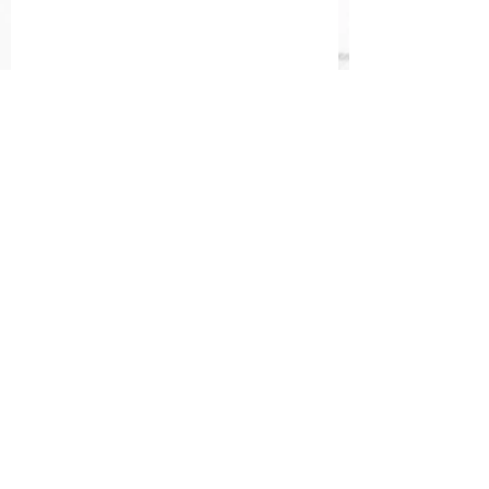
6月予定表 訂正版
6月 予定表
5月予定表 訂正版②
5月予定表 訂正版①