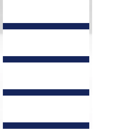
8月 予定表
7月予定表 訂正版
6月予定表 訂正版①
7月 予定表