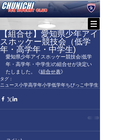
【組合せ】愛知県少年アイ
スホッケー競技会（低学
年・高学年・中学生)
愛知県少年アイスホッケー競技会(低学
年・高学年・中学生)の組合せが決定い
たしました。《
組合せ表
》
タグ：
ニュース
小学高学年
小学低学年ちびっこ
中学生