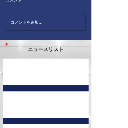
コメント
コメントを追加…
ニュースリスト
9月 予定表
7月予定表 訂正版①