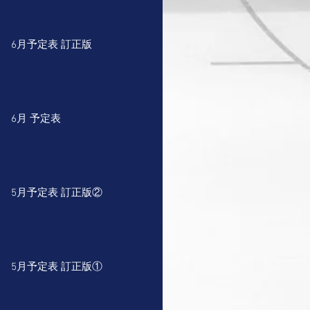
6月予定表 訂正版
6月 予定表
5月予定表 訂正版②
5月予定表 訂正版①