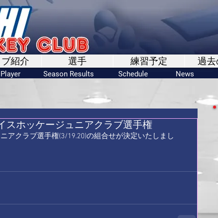
ラブ紹介
選手
練習予定
過去
Player
Season Results
Schedule
News
イスホッケージュニアクラブ選手権
アクラブ選手権(3/19.20)の組合せが決定いたしまし