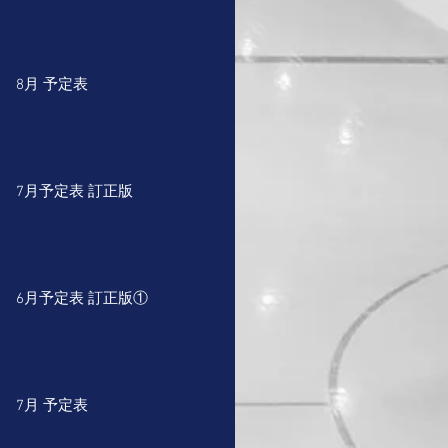
8月 予定表
7月予定表 訂正版
6月予定表 訂正版①
7月 予定表