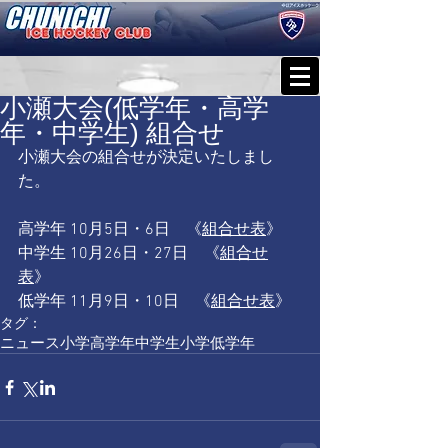
小瀬大会(低学年・高学
年・中学生) 組合せ
小瀬大会の組合せが決定いたしまし
た。
高学年 10月5日・6日　《
組合せ表
》
中学生 10月26日・27日　《
組合せ
表
》 
低学年 11月9日・10日　《
組合せ表
》
タグ：
ニュース
小学高学年
中学生
小学低学年