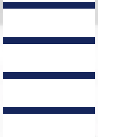
7月予定表 訂正版
6月予定表 訂正版①
7月 予定表
6月予定表 訂正版