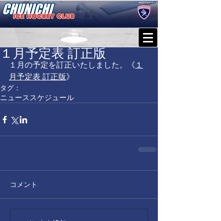
１月予定表 訂正版
１月の予定を訂正いたしました。《
１
月予定表 訂正版
》
タグ：
ニュース
スケジュール
コメント