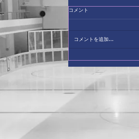
コメント
コメントを追加…