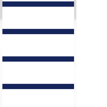
7月予定表 訂正版
6月予定表 訂正版①
7月 予定表
6月予定表 訂正版