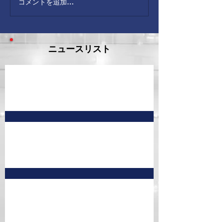
コメントを追加…
ニュースリスト
9月 予定表
7月予定表 訂正版①
8月 予定表