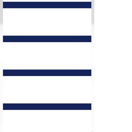
7月予定表 訂正版
6月予定表 訂正版①
7月 予定表
6月予定表 訂正版