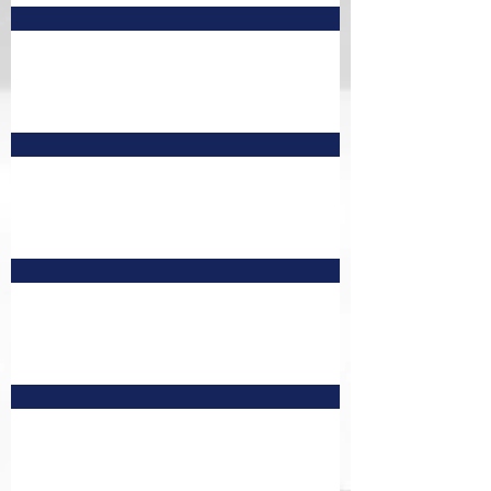
7月予定表 訂正版
6月予定表 訂正版①
7月 予定表
6月予定表 訂正版