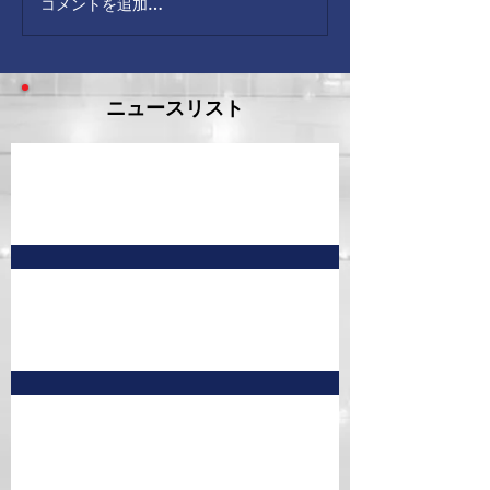
コメントを追加…
ニュースリスト
9月 予定表
7月予定表 訂正版①
8月 予定表