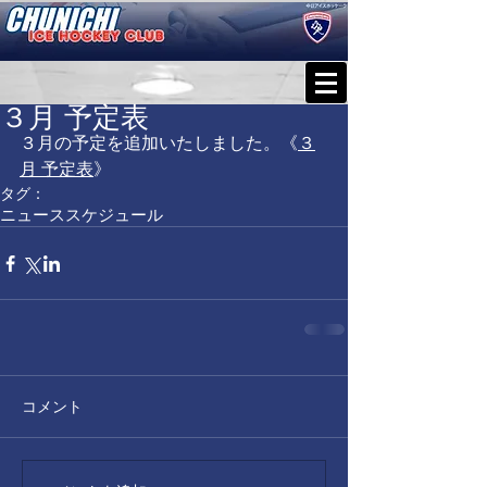
３月 予定表
３月の予定を追加いたしました。《
３
月 予定表
》
タグ：
ニュース
スケジュール
コメント