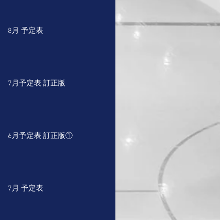
8月 予定表
7月予定表 訂正版
6月予定表 訂正版①
7月 予定表