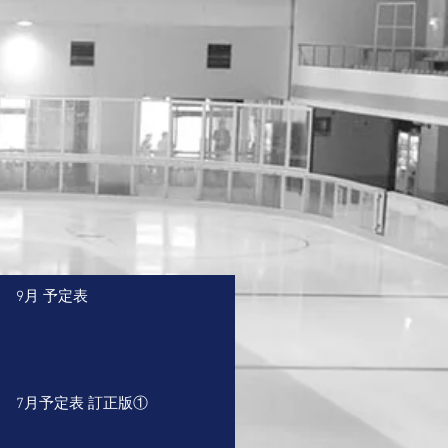
9月 予定表
7月予定表 訂正版①