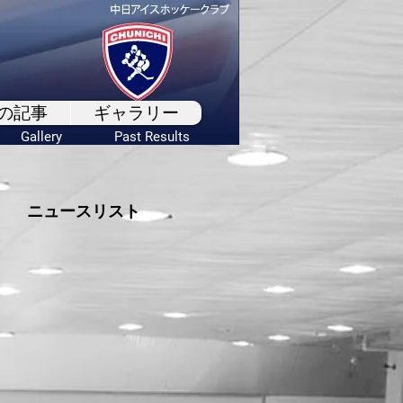
の記事
ギャラリー
Gallery
Past Results
ニュースリスト