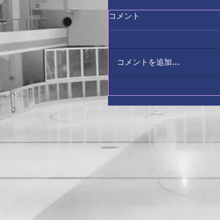
コメント
コメントを追加…