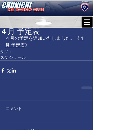
４月 予定表
４月の予定を追加いたしました。《
４
月 予定表
》
タグ：
スケジュール
コメント