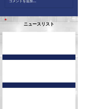
コメントを追加…
ニュースリスト
9月 予定表
7月予定表 訂正版①
8月 予定表