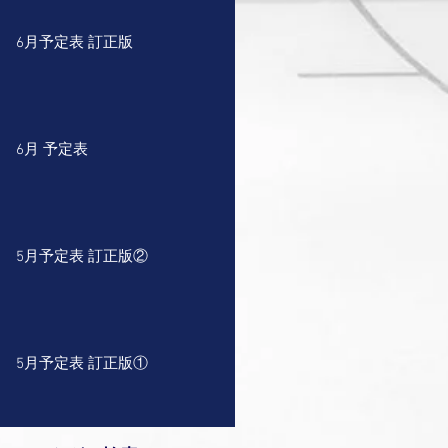
6月予定表 訂正版
6月 予定表
5月予定表 訂正版②
5月予定表 訂正版①