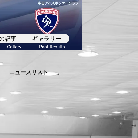
の記事
ギャラリー
Gallery
Past Results
ニュースリスト