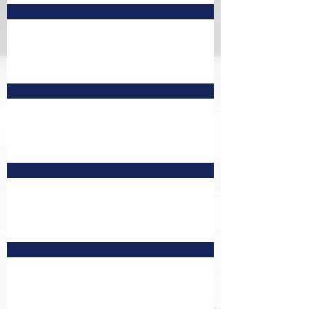
7月予定表 訂正版
6月予定表 訂正版①
7月 予定表
6月予定表 訂正版