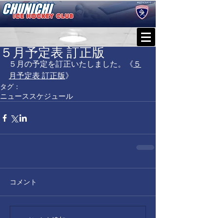
５月予定表 訂正版
５月の予定を訂正いたしました。《
５
月予定表 訂正版
》
タグ：
ニュース
スケジュール
コメント