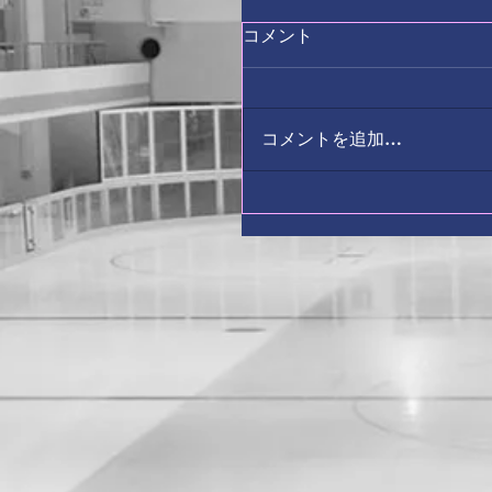
コメント
コメントを追加…