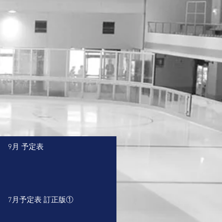
9月 予定表
7月予定表 訂正版①