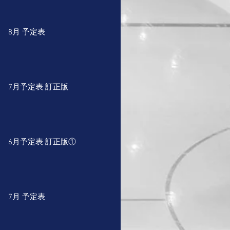
8月 予定表
7月予定表 訂正版
6月予定表 訂正版①
7月 予定表