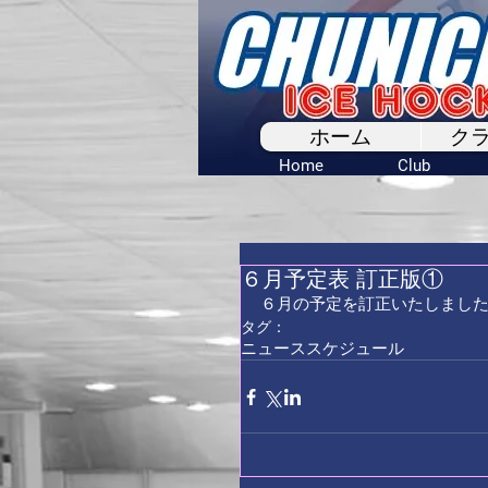
ホーム
ク
Home
Club
６月予定表 訂正版①
６月の予定を訂正いたしまし
タグ：
ニュース
スケジュール