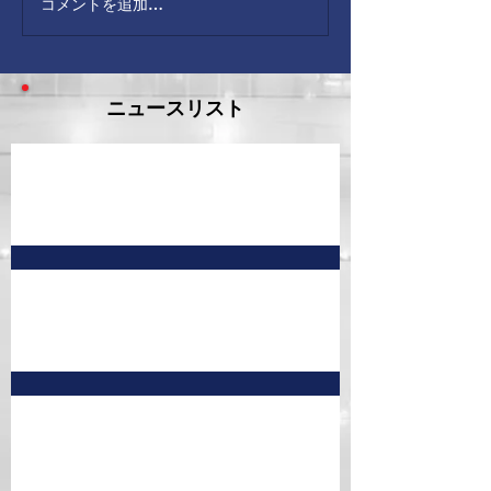
コメントを追加…
ニュースリスト
9月 予定表
7月予定表 訂正版①
8月 予定表