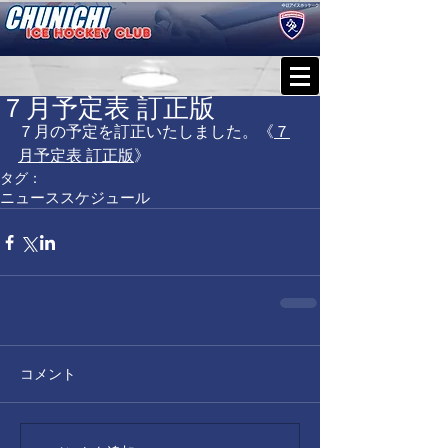
７月予定表 訂正版
７月の予定を訂正いたしました。《
７
月予定表 訂正版
》
タグ：
ニュース
スケジュール
コメント