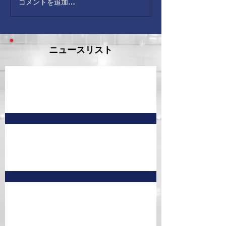
コメントを追加…
ニュースリスト
9月 予定表
7月予定表 訂正版①
8月 予定表