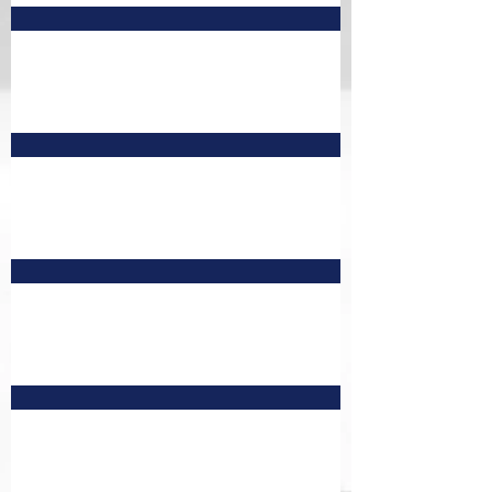
7月予定表 訂正版
6月予定表 訂正版①
7月 予定表
6月予定表 訂正版