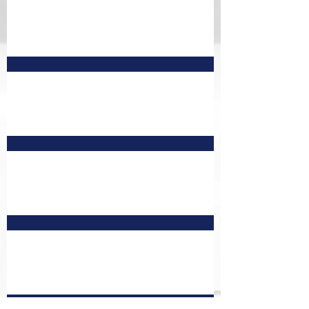
7月予定表 訂正版
6月予定表 訂正版①
7月 予定表
6月予定表 訂正版