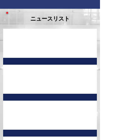
ニュースリスト
9月 予定表
7月予定表 訂正版①
8月 予定表