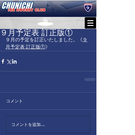
９月予定表 訂正版①
９月の予定を訂正いたしました。《
９
月予定表 訂正版①
》
コメント
コメントを追加…