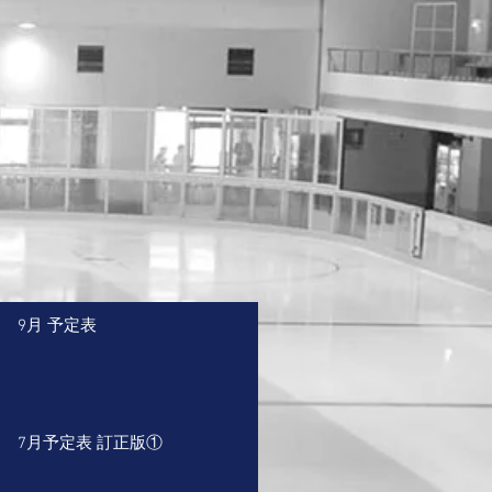
9月 予定表
7月予定表 訂正版①