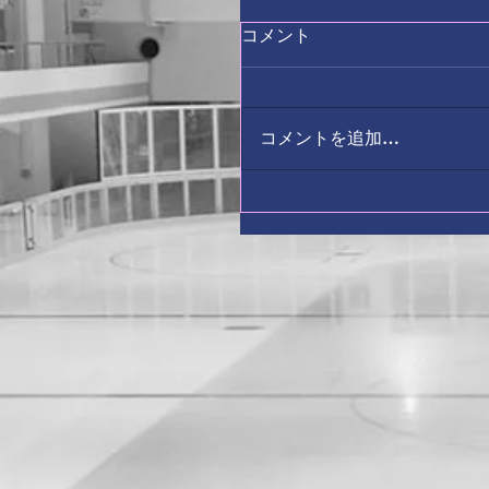
コメント
コメントを追加…