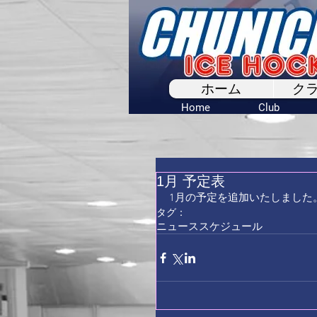
ホーム
ク
Home
Club
1月 予定表
1月の予定を追加いたしました
タグ：
ニュース
スケジュール