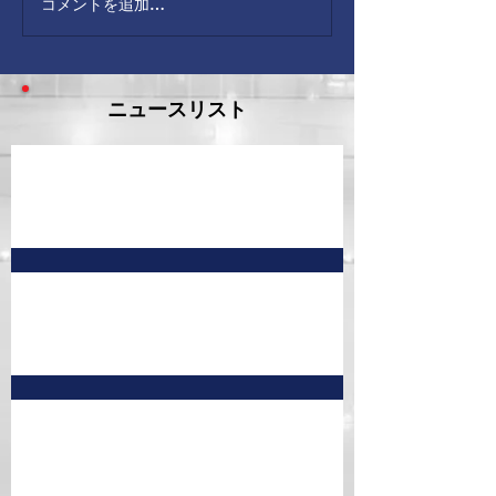
コメントを追加…
ニュースリスト
9月 予定表
7月予定表 訂正版①
8月 予定表