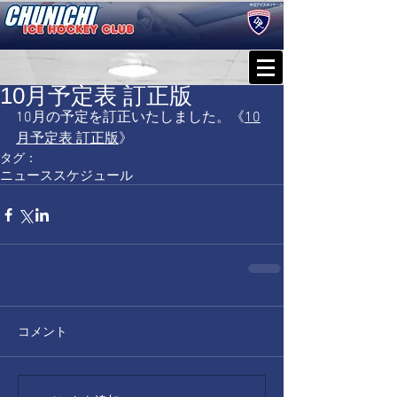
10月予定表 訂正版
10月の予定を訂正いたしました。《
10
月予定表 訂正版
》
タグ：
ニュース
スケジュール
コメント