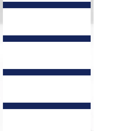
7月予定表 訂正版
6月予定表 訂正版①
7月 予定表
6月予定表 訂正版