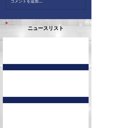
コメントを追加…
ニュースリスト
9月 予定表
7月予定表 訂正版①
8月 予定表