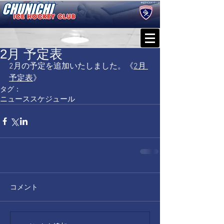
2月 予定表
2月の予定を追加いたしました。《
2月 
予定表
》
タグ：
ニュース
スケジュール
コメント