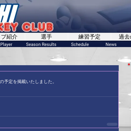
ラブ紹介
選手
練習予定
過去
Player
Season Results
Schedule
News
合の予定を掲載いたしました。