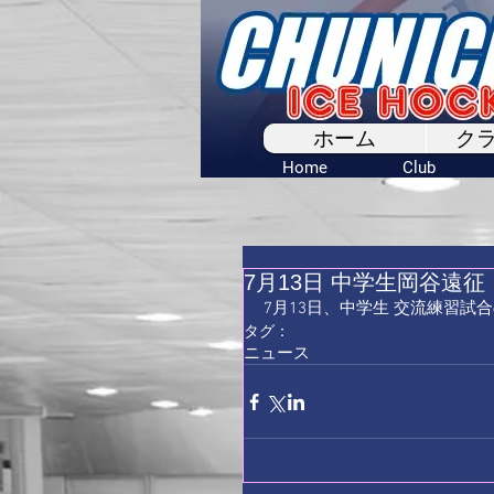
ホーム
ク
Home
Club
7月13日 中学生岡谷遠征
7月13日、中学生 交流練習試
タグ：
ニュース