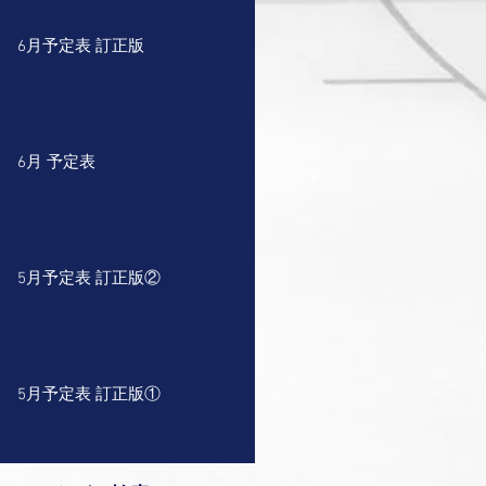
6月予定表 訂正版
6月 予定表
5月予定表 訂正版②
5月予定表 訂正版①