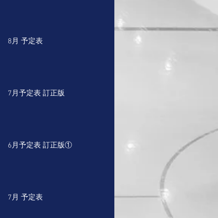
8月 予定表
7月予定表 訂正版
6月予定表 訂正版①
7月 予定表