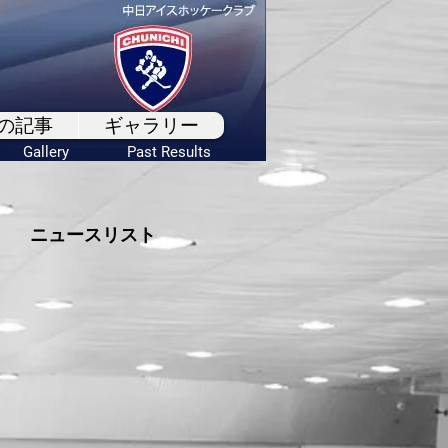
の記事
ギャラリー
Gallery
Past Results
ニュースリスト