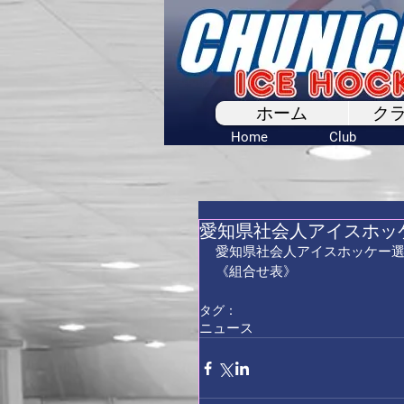
ホーム
ク
Home
Club
愛知県社会人アイスホッケ
愛知県社会人アイスホッケー選
《組合せ表》
タグ：
ニュース