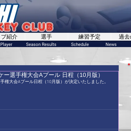
ラブ紹介
選手
練習予定
過去
Player
Season Results
Schedule
News
ー選手権大会Aプール 日程（10月版）
手権大会Aプール日程（10月版）が決定いたしました。