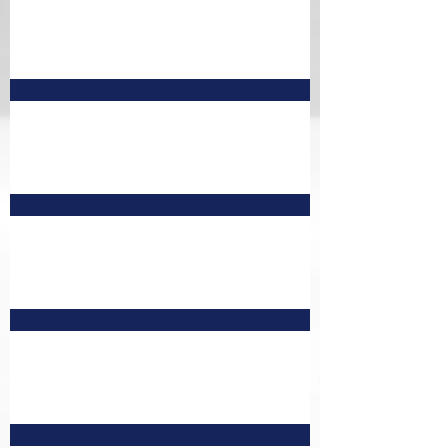
8月 予定表
7月予定表 訂正版
6月予定表 訂正版①
7月 予定表