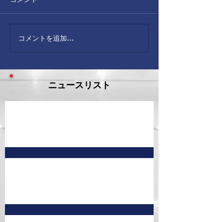
コメントを追加…
ニュースリスト
9月 予定表
7月予定表 訂正版①