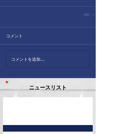
コメント
コメントを追加…
ニュースリスト
9月 予定表