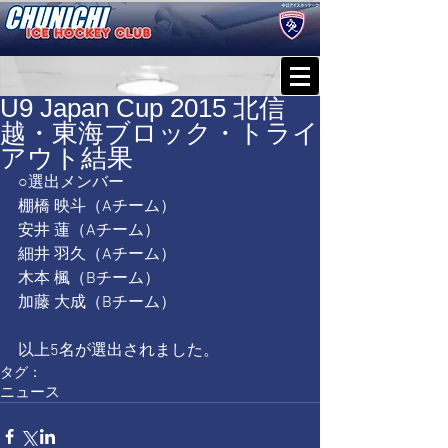
U9 Japan Cup 2015 北信
越・東海ブロック・トライ
アウト結果
○選出メンバー 
棚橋 映斗（Aチーム） 
安井 蓮（Aチーム） 
細井 羽久（Aチーム） 
木本 楓（Bチーム） 
加藤 大成（Bチーム） 
以上5名が選出されました。
タグ：
ニュース