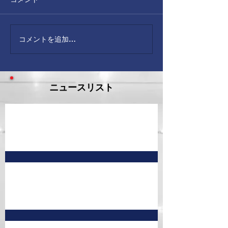
コメントを追加…
ニュースリスト
9月 予定表
7月予定表 訂正版①