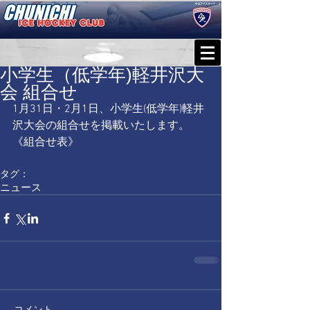
小学生（低学年)軽井沢大
会 組合せ
1月31日・2月1日、小学生(低学年)軽井
沢大会の組合せを掲載いたします。
《
組合せ表
》 
タグ：
ニュース
コメント