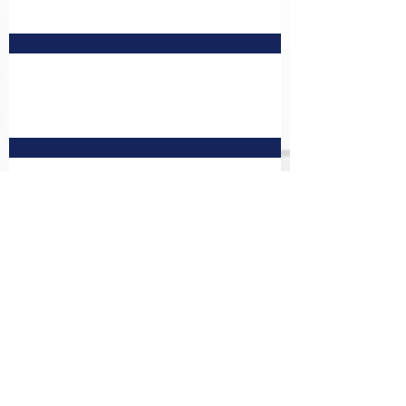
7月 予定表
6月予定表 訂正版
6月 予定表
5月予定表 訂正版②