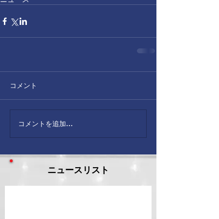
ニュース
コメント
コメントを追加…
ニュースリスト
9月 予定表