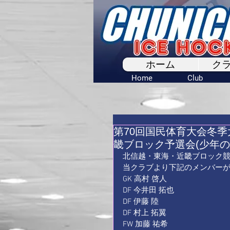
ホーム
ク
Home
Club
第70回国民体育大会冬
畿ブロック予選会(少年の
北信越・東海・近畿ブロック競技
当クラブより下記のメンバーが
GK 高村 啓人 
DF 今井田 拓也 
DF 伊藤 陸 
DF 村上 拓翼 
FW 加藤 祐希 