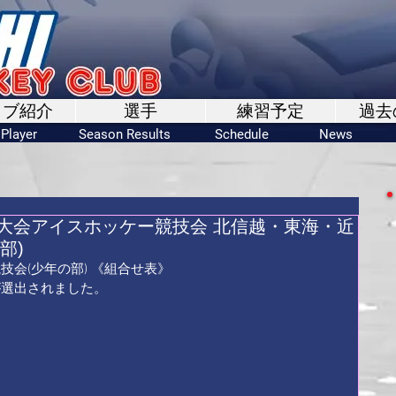
ラブ紹介
選手
練習予定
過去
Player
Season Results
Schedule
News
季大会アイスホッケー競技会 北信越・東海・近
部)
会(少年の部) 《
組合せ表
》 
選出されました。 