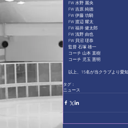
FW 水野 麗央 
FW 吉原 純徳 
FW 伊藤 功騎 
FW 渡辺 耀太 
FW 福井 健太郎 
FW 浅野 由也 
FW 貝沼 瑳恭 
監督 石塚 雄一 
コーチ 山本 直樹 
コーチ 児玉 憲明 
以上、15名が当クラブより愛
タグ：
ニュース