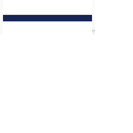
6月予定表 訂正版
6月 予定表
5月予定表 訂正版②
5月予定表 訂正版①