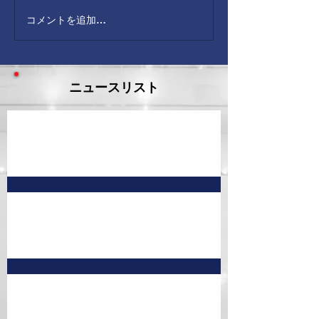
コメントを追加…
ニュースリスト
9月 予定表
7月予定表 訂正版①
8月 予定表